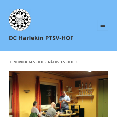
MENÜ
DC Harlekin PTSV-HOF
UND
WIDGETS
VORHERIGES BILD
NÄCHSTES BILD