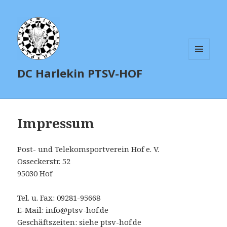
MENÜ
DC Harlekin PTSV-HOF
UND
WIDGETS
Impressum
Post- und Telekomsportverein Hof e. V.
Osseckerstr. 52
95030 Hof
Tel. u. Fax: 09281-95668
E-Mail: info@ptsv-hof.de
Geschäftszeiten: siehe ptsv-hof.de