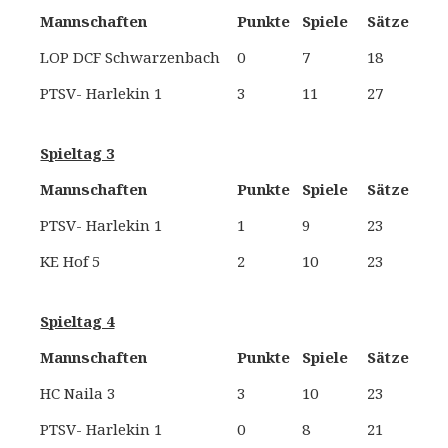
Mannschaften
Punkte
Spiele
Sätze
LOP DCF Schwarzenbach
0
7
18
S
PTSV- Harlekin 1
3
11
27
Spieltag 3
Mannschaften
Punkte
Spiele
Sätze
PTSV- Harlekin 1
1
9
23
N
KE Hof 5
2
10
23
Spieltag 4
Mannschaften
Punkte
Spiele
Sätze
HC Naila 3
3
10
23
N
PTSV- Harlekin 1
0
8
21