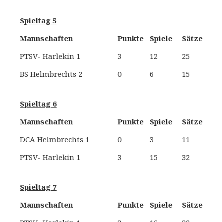
Spieltag 5
Mannschaften
Punkte
Spiele
Sätze
PTSV- Harlekin 1
3
12
25
S
BS Helmbrechts 2
0
6
15
Spieltag 6
Mannschaften
Punkte
Spiele
Sätze
DCA Helmbrechts 1
0
3
11
S
PTSV- Harlekin 1
3
15
32
Spieltag 7
Mannschaften
Punkte
Spiele
Sätze