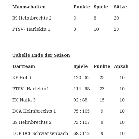
Mannschaften
Punkte
Spiele
Sätze
BS Helmbrechts 2
0
8
20
S
PTSV- Harlekin 1
3
10
23
Tabelle Ende der Saison
Dartteam
Spiele
Punkte
Anzahl
S
KE Hof 5
120 : 62
25
10
26
PTSV- Harlekin1
114 : 68
23
10
25
HC Naila 3
92 : 88
15
10
22
DCA Helmbrechts 1
75 : 105
9
10
19
BS Helmbrechts 2
73 : 107
9
10
18
LOP DCF Schwarzenbach
68 : 112
9
10
17