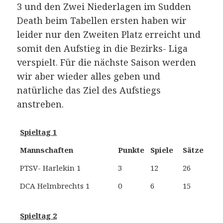
3 und den Zwei Niederlagen im Sudden
Death beim Tabellen ersten haben wir
leider nur den Zweiten Platz erreicht und
somit den Aufstieg in die Bezirks- Liga
verspielt. Für die nächste Saison werden
wir aber wieder alles geben und
natürliche das Ziel des Aufstiegs
anstreben.
Spieltag 1
Mannschaften
Punkte
Spiele
Sätze
PTSV- Harlekin 1
3
12
26
S
DCA Helmbrechts 1
0
6
15
Spieltag 2