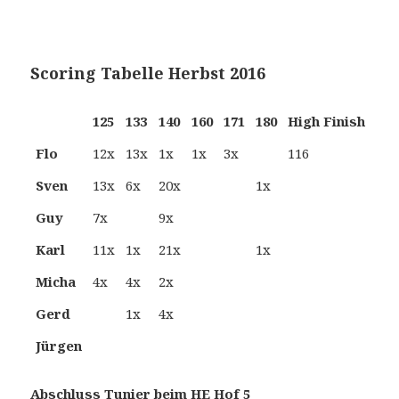
Scoring Tabelle Herbst 2016
125
133
140
160
171
180
High Finish
Flo
12x
13x
1x
1x
3x
116
Sven
13x
6x
20x
1x
Guy
7x
9x
Karl
11x
1x
21x
1x
Micha
4x
4x
2x
Gerd
1x
4x
Jürgen
Abschluss Tunier beim HE Hof 5