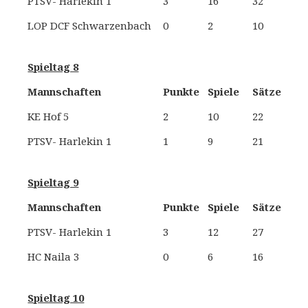
PTSV- Harlekin 1
3
16
32
S
LOP DCF Schwarzenbach
0
2
10
Spieltag 8
Mannschaften
Punkte
Spiele
Sätze
KE Hof 5
2
10
22
N
PTSV- Harlekin 1
1
9
21
Spieltag 9
Mannschaften
Punkte
Spiele
Sätze
PTSV- Harlekin 1
3
12
27
S
HC Naila 3
0
6
16
Spieltag 10